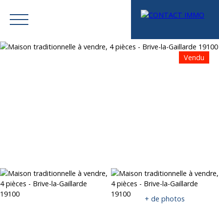
Vendu
Menu
Mes favoris
Espace vendeur
Estimation
+ de photos