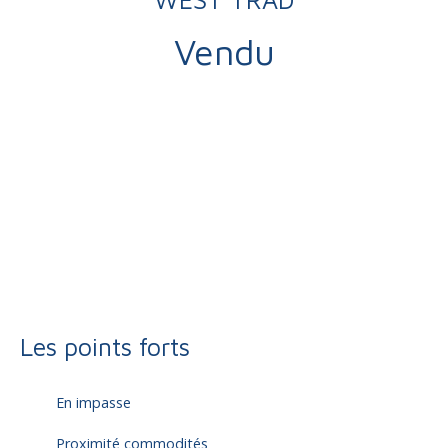
Vendu
Vente
Maison
Brive-la-Gaillarde 19100
Maison traditionnelle à vendre, 4 pièces - Brive-la-Gaillarde
19100
Les points forts
En impasse
Proximité commodités