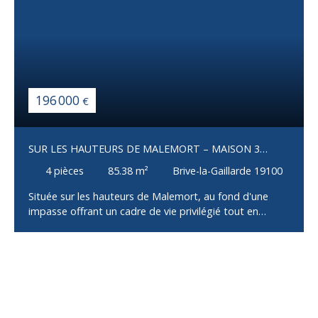
196 000
€
SUR LES HAUTEURS DE MALEMORT – MAISON 3
CHAMBRES AVEC GARAGE
4
pièces
85.38
m²
Brive-la-Gaillarde 19100
Située sur les hauteurs de Malemort, au fond d'une
impasse offrant un cadre de vie privilégié tout en
restant à proximité immédiate des commerces, écoles
et services, cette maison construite en 2002 saura
séduire les familles à la recherche de confort et de
fonctionnalité. Dès l'entrée, vous découvrirez une
spacieuse pièce de vie baignée de lumière, composée
d'un salon, d'un séjour et d'une cuisine ouverte, offrant
un bel espace convivial pour recevoir famille et amis.