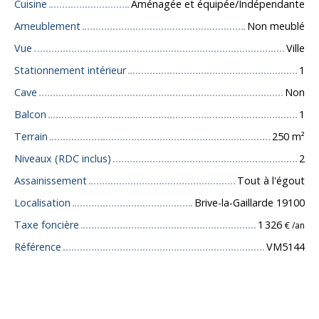
Cuisine
Aménagée et équipée/Indépendante
Ameublement
Non meublé
Vue
Ville
Stationnement intérieur
1
Cave
Non
Balcon
1
Terrain
250
m²
Niveaux (RDC inclus)
2
Assainissement
Tout à l'égout
Localisation
Brive-la-Gaillarde 19100
Taxe foncière
1 326
€ /an
Référence
VM5144