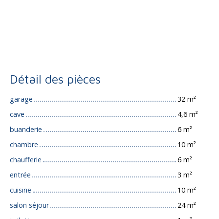
Détail des pièces
garage
32 m²
cave
4,6 m²
buanderie
6 m²
chambre
10 m²
chaufferie
6 m²
entrée
3 m²
cuisine
10 m²
salon séjour
24 m²