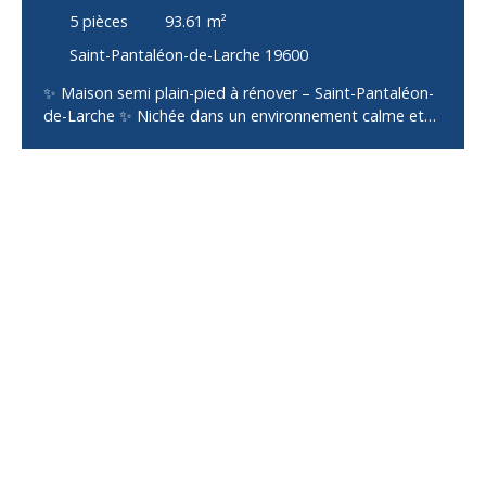
PANTALÉON-DE-LARCHE ✨
5
pièces
93.61
m²
Saint-Pantaléon-de-Larche 19600
✨ Maison semi plain-pied à rénover – Saint-Pantaléon-
de-Larche ✨ Nichée dans un environnement calme et
verdoyant 🌿, sur la commune de Saint-Pantaléon-de-
Larche, cette maison bénéficie d’un emplacement idéal
: à proximité de Larche et de ses commodités 🛍️, et à
seulement 10 minutes de la zone ouest de Brive-la-
Gaillarde. Construite en 1968, cette maison pleine de
charme 🏡 n’attend que vous pour révéler tout son
potentiel ! Elle se compose de : une entrée accueillante
🚪un salon lumineux ☀️ propice aux moments en
familleune cuisine à repenser selon vos envies 🍽️quatre
chambres 🛏️ idéales pour une familleune salle d’eau 🚿
un WC indépendantUn garage attenant 🚗 complète ce
bien. Implantée sur un beau terrain de 999 m² 🌳, cette
propriété offre un cadre parfait pour profiter de
l’extérieur et imaginer un projet de rénovation à votre
image ✨. 🔧 Caractéristiques : Assainissement
individuelHuisseries en bois simple vitrageChauffage au