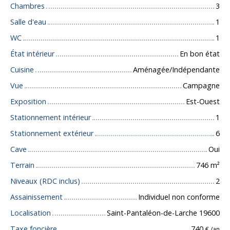
Chambres
3
Salle d'eau
1
WC
1
État intérieur
En bon état
Cuisine
Aménagée/Indépendante
Vue
Campagne
Exposition
Est-Ouest
Stationnement intérieur
1
Stationnement extérieur
6
Cave
Oui
Terrain
746
m²
Niveaux (RDC inclus)
2
Assainissement
Individuel non conforme
Localisation
Saint-Pantaléon-de-Larche 19600
Taxe foncière
740
€ /an