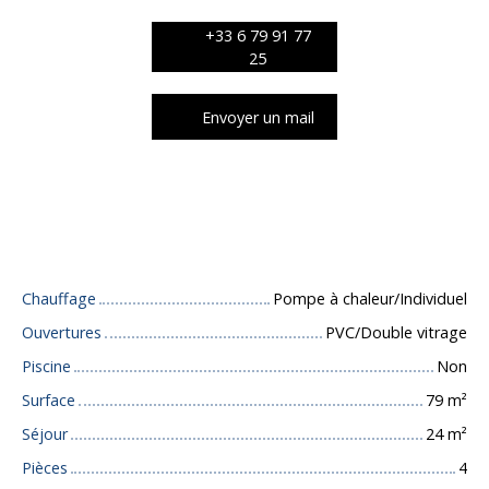
+33 6 79 91 77
25
Envoyer un mail
Caractéristiques techniques
Chauffage
Pompe à chaleur/Individuel
Ouvertures
PVC/Double vitrage
Piscine
Non
Surface
79
m²
Séjour
24
m²
Pièces
4