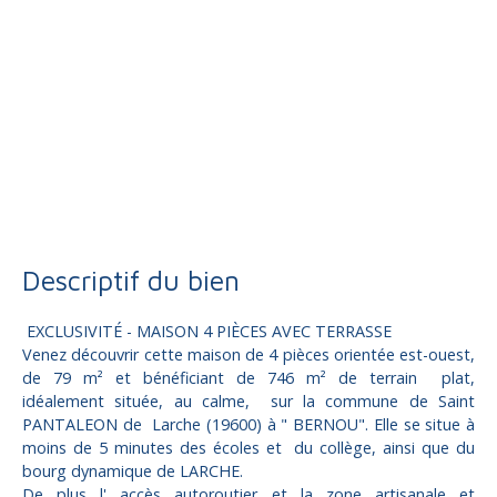
Vente
Maison
Saint-Pantaléon-de-Larche 19600
Maison traditionnelle à vendre, 4 pièces - Saint-Pantaléon-de-
Larche 19600
Descriptif du bien
EXCLUSIVITÉ - MAISON 4 PIÈCES AVEC TERRASSE
Venez découvrir cette maison de 4 pièces orientée est-ouest,
de 79 m² et bénéficiant de 746 m² de terrain plat,
idéalement située, au calme, sur la commune de Saint
PANTALEON de Larche (19600) à " BERNOU". Elle se situe à
moins de 5 minutes des écoles et du collège, ainsi que du
bourg dynamique de LARCHE.
De plus l' accès autoroutier et la zone artisanale et