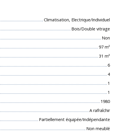
 techniques
Climatisation, Electrique/Individuel
Bois/Double vitrage
Non
97
m²
31
m²
6
4
1
1
1980
A rafraîchir
Partiellement équipée/Indépendante
Non meublé