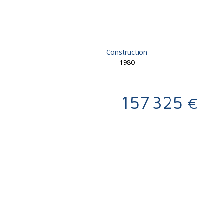
Construction
1980
157 325
€
Calculatrice
Ajouter aux favoris
Imprimer