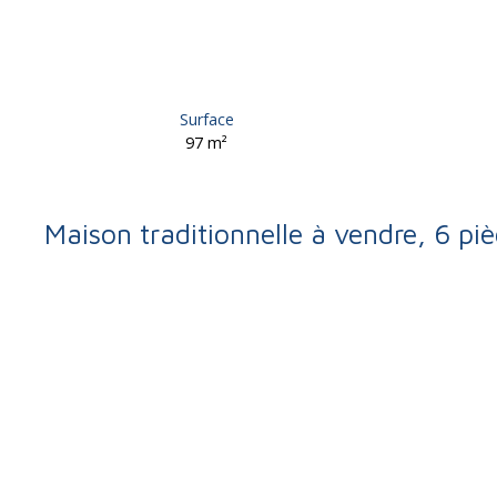
Surface
97
m²
Maison traditionnelle à vendre, 6 pi
Retour
Vente
Maison
Brignac-la-Plaine 19310
Maison traditionne