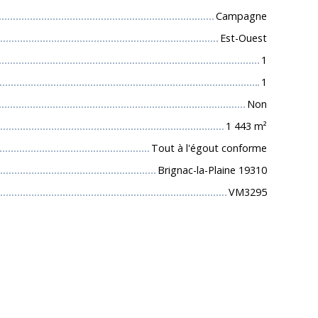
Campagne
Est-Ouest
1
1
Non
1 443
m²
Tout à l'égout conforme
Brignac-la-Plaine 19310
VM3295