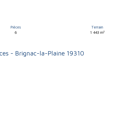
Pièces
Terrain
6
1 443
m²
èces - Brignac-la-Plaine 19310
lle à vendre, 6 pièces - Brignac-la-Plaine 19310