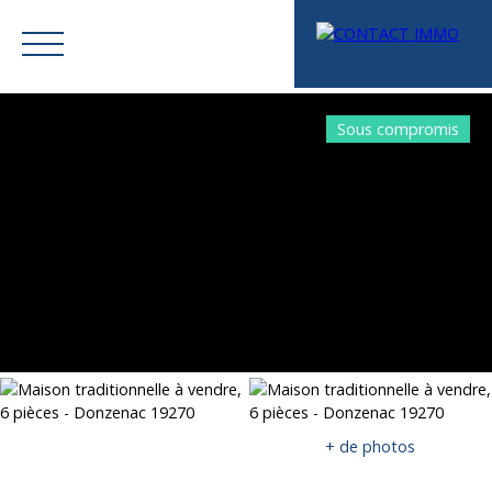
Sous compromis
Menu
Mes favoris
Espace vendeur
Estimation
+ de photos