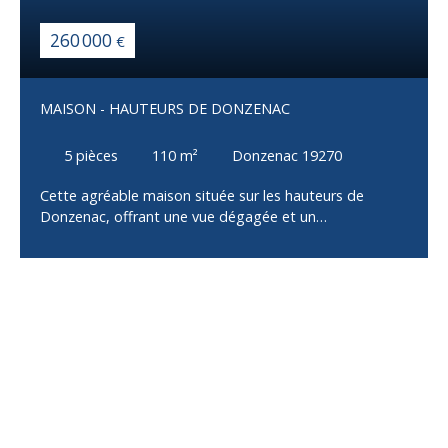
260 000
€
MAISON - HAUTEURS DE DONZENAC
5
pièces
110
m²
Donzenac 19270
Cette agréable maison située sur les hauteurs de
Donzenac, offrant une vue dégagée et un
environnement privilégié. Au rez-de-jardin : - Un sous-
sol intégral comprenant un garage avec porte
motorisée et un accès direct à la maison - Une cave
ainsi qu'un espace de stockage Au premier niveau : -
Une lumineuse pièce de vie d'environ 45 m² avec cuisine
équipée et aménagée, ouverte sur un espace salon
donnant accès à une terrasse en travertin - Une
chambre d'environ 10 m² avec accès à une terrasse à
l'arrière de la maison - Un WC indépendant complète ce
niveau À l'étage supérieur : - Une chambre bénéficiant
d'une belle luminosité, avec espace dressing et balcon