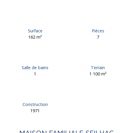
Surface
Pièces
162
m²
7
Salle de bains
Terrain
1
1 100
m²
Construction
1971
MAISON FAMILIALE SEILHAC