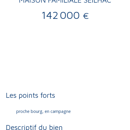
142 000
€
Vente
Maison
Seilhac 19700
Maison traditionnelle à vendre, 7 pièces - Seilhac 19700
Les points forts
proche bourg, en campagne
Descriptif du bien