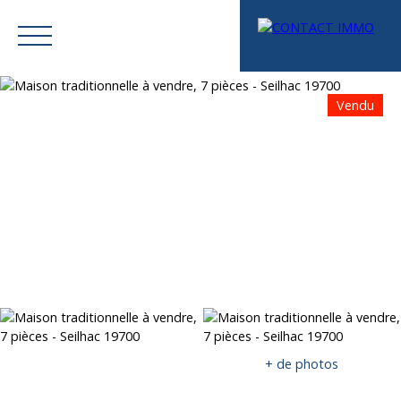
Vendu
Menu
Mes favoris
Espace vendeur
Estimation
+ de photos