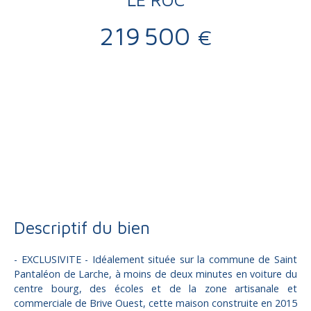
219 500
€
Vente
Maison
Saint-Pantaléon-de-Larche 19600
Villa à vendre, 5 pièces - Saint-Pantaléon-de-Larche 19600
Descriptif du bien
- EXCLUSIVITE - Idéalement située sur la commune de Saint
Pantaléon de Larche, à moins de deux minutes en voiture du
centre bourg, des écoles et de la zone artisanale et
commerciale de Brive Ouest, cette maison construite en 2015