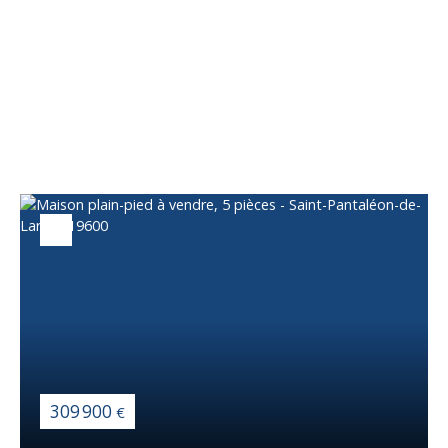
Vous apprécierez
également
309 900
€