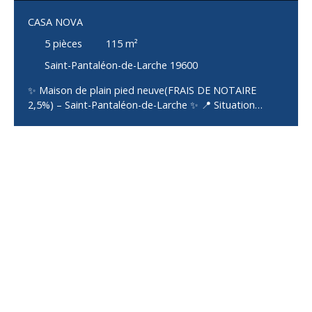
CASA NOVA
5
pièces
115
m²
Saint-Pantaléon-de-Larche 19600
✨ Maison de plain pied neuve(FRAIS DE NOTAIRE
2,5%) – Saint-Pantaléon-de-Larche ✨ 📍 Situation
idéale : Proche commerces, école et
collègeEnvironnement pratique et agréable pour la vie
quotidienne🏡 La maison (construction 2024) :Entrée
avec porche accueillantGrande pièce de vie traversante
de 51 m², très lumineuse, ouverte sur la terrasse
couverteTrois chambres, dont :1 suite parentale avec
dressing et salle d’eau privative2 chambres
confortables et lumineusesSalle de bains
supplémentaire moderneWC indépendantCellier
attenant pratique pour le rangementGarage de 24 m²
avec porte sectionnelle motorisée Toutes les peintures
seront réalisées 🌿 Extérieur Jardin entièrement clôturé
(il ne reste plus qu’à poser le portail) Terrasse couverte
pour profiter de l’extérieur en toute saison ⚒️