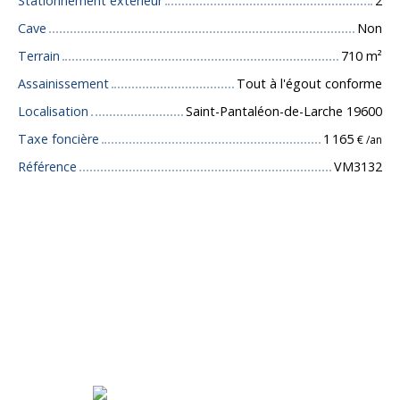
Stationnement extérieur
2
Cave
Non
Terrain
710
m²
Assainissement
Tout à l'égout conforme
Localisation
Saint-Pantaléon-de-Larche 19600
Taxe foncière
1 165
€ /an
Référence
VM3132