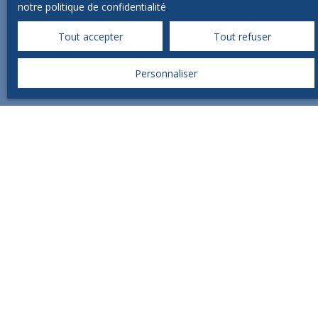
notre politique de confidentialité
.
Tout accepter
Tout refuser
Nous sommes présent sur les réseaux
Personnaliser
sociaux.
CONTACT IMMO
Vente appartement Brive-la-Gaillarde (19100)