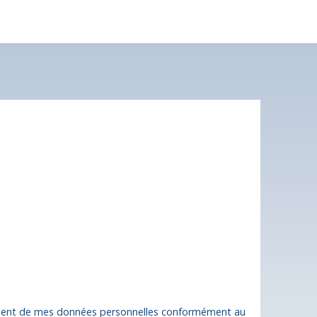
 plus aucun bien
nt à votre recherche !
Nom
Email
Type de bien
Localisation
Maison
Chartrier-Ferrière (19600)
Surface min (m²)
Pièces min
tement de mes données personnelles conformément au