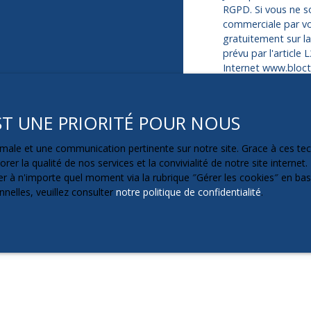
RGPD. Si vous ne so
commerciale par vo
gratuitement sur l
prévu par l'article
Internet www.blocte
Société Worldline,
EST UNE PRIORITÉ POUR NOUS
Pour en savoir plus
veuillez consulter 
ptimale et une communication pertinente sur notre site. Grace à ces 
rer la qualité de nos services et la convivialité de notre site intern
 à n'importe quel moment via la rubrique ″Gérer les cookies″ en bas d
nelles, veuillez consulter
notre politique de confidentialité
.