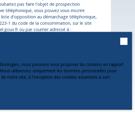
uhaitez pas faire l'objet de prospection
ie téléphonique, vous pouvez vous inscrire
a liste d'opposition au démarchage téléphonique,
 L223-1 du code de la consommation, sur le site
l.gouv.fr ou par courrier adressé à :
 Service Bloctel, CS 61311, 41013 BLOIS CEDEX.
 sur le traitement de vos données personnelles,
notre
politique de confidentialité
.
technologies, nous pouvons vous proposer du contenu en rapport
et. Nous utiliserons uniquement les données personnelles pour
e notre site, à l'exception des cookies essentiels à son
Recevoir des annonces