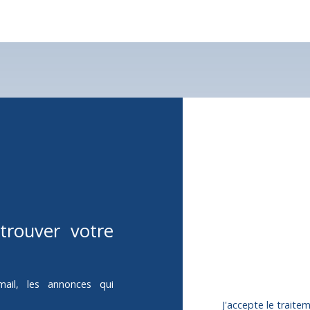
Ne manquez
corresponda
Prénom
Type d'offre
trouver votre
Vente
Budget max (€)
mail, les annonces qui
J'accepte le trai