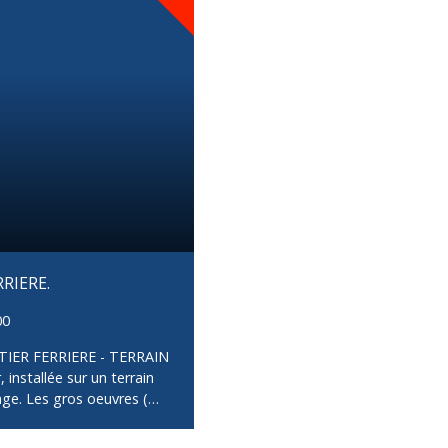
RIERE.
00
TIER FERRIERE - TERRAIN
installée sur un terrain
ge. Les gros oeuvres (
. Le reste est à