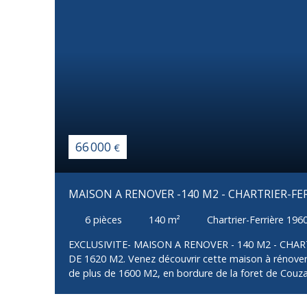
66 000
€
MAISON A RENOVER -140 M2 - CHARTRIER-FER
6
pièces
140
m²
Chartrier-Ferrière 196
EXCLUSIVITE- MAISON A RENOVER - 140 M2 - CHAR
DE 1620 M2. Venez découvrir cette maison à rénover, 
de plus de 1600 M2, en bordure de la foret de Couza
murs, planchers hourdis, charpente) sont en bon état
reprendre entièrement. Énormément de potentiel.