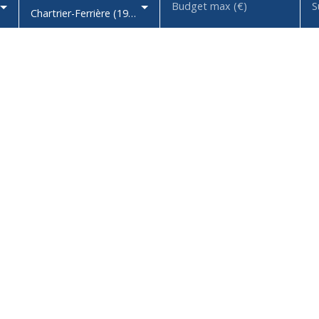
Budget max (€)
S
Chartrier-Ferrière (19600)