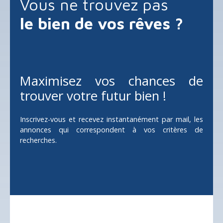
Vous ne trouvez pas
Référence annonce : 2969.
Le prix de vente est fixé à 50 000 € HAI.
le bien de vos rêves ?
Les Honoraires sont à la charge du vendeur.
Si ce bien vous intéresse, contactez Marie GUERET TEL
06. 30. 63. 54. 71. MAIL m. gueret@agence-contact-
immo. fr
AGENT COMMERCIAL RSAC 901 991 810
Maximisez vos chances de
trouver votre futur bien !
Inscrivez-vous et recevez instantanément par mail, les
annonces qui correspondent à vos critères de
recherches.
Ne manquez plus aucun