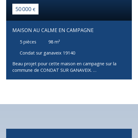
50 000
€
MAISON AU CALME EN CAMPAGNE
5
pièces
98
m²
Condat sur ganaveix 19140
Beau projet pour cette maison en campagne sur la
commune de CONDAT SUR GANAVEIX.
Dans un coin de nature préservée cette propriété sur
sous-sol complet se compose d'une entrée sur terrasse
donnant accès à une cuisine, un double séjour, un
bureau, une salle de bain et WC. A l'étage se trouve
deux grandes chambres de 17 m2 chacune avec
rangements et un grenier.
En annexe une dépendance qui servira à ranger tous
vos outils de jardin. Terrain de 1 000 m2
A prévoir travaux d'électricité, de chauffage
d'assainissement et d'isolation.