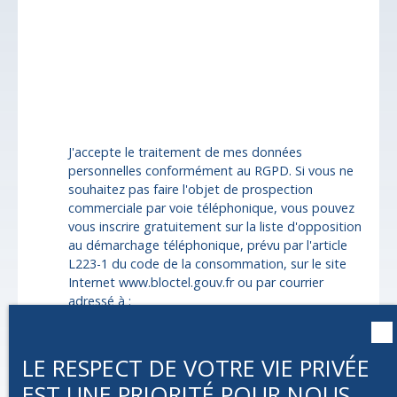
Budget max (€)
Surface min (m²)
Pièces min
J'accepte le traitement de mes données
personnelles conformément au RGPD. Si vous ne
souhaitez pas faire l'objet de prospection
commerciale par voie téléphonique, vous pouvez
vous inscrire gratuitement sur la liste d'opposition
au démarchage téléphonique, prévu par l'article
L223-1 du code de la consommation, sur le site
Internet www.bloctel.gouv.fr ou par courrier
adressé à :
Société Worldline, Service Bloctel, CS 61311,
41013 BLOIS CEDEX.
LE RESPECT DE VOTRE VIE PRIVÉE
EST UNE PRIORITÉ POUR NOUS
Pour en savoir plus sur le traitement de vos