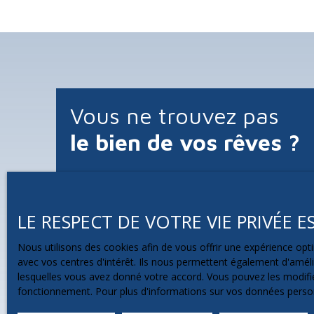
de 90 m a finir amenagé. Le calme du lieu est garanti
Terrain assez grand avec ses 1258m². À l'extérieur, v
pour déjeuner en plein air. La construction remonte à 
s'accompagne d'une aire de parking privative et 2 ga
prix, il est fixé à 118800 €. La taxe foncière est de 8
plus ou moins 67 € chaque mois. Agent commercial j
315615625 TEL 0669038496 Mail jean-luc. leclerc-cou
Vous ne trouvez pas
le bien de vos rêves ?
LE RESPECT DE VOTRE VIE PRIVÉE 
Maximisez vos chances de 
futur bien !
Nous utilisons des cookies afin de vous offrir une expérience o
avec vos centres d'intérêt. Ils nous permettent également d'amélio
lesquelles vous avez donné votre accord. Vous pouvez les modifier
Inscrivez-vous et recevez instantanément par 
fonctionnement. Pour plus d'informations sur vos données person
correspondent à vos critères de recherches.