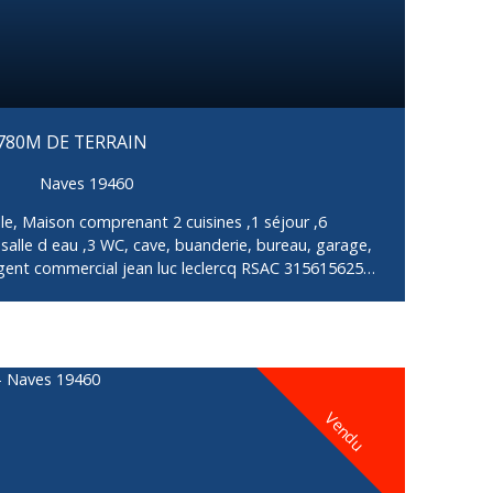
780M DE TERRAIN
Naves 19460
ulle, Maison comprenant 2 cuisines ,1 séjour ,6
salle d eau ,3 WC, cave, buanderie, bureau, garage,
gent commercial jean luc leclercq RSAC 315615625
5984128 jean-luc. leclerc-coulier@orange. fr
Vendu