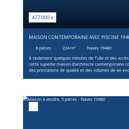
477 000
€
MAISON CONTEMPORAINE AVEC PISCINE 194
6
pièces
224
m²
Naves 19460
À seulement quelques minutes de Tulle et des accès
cette superbe maison d’architecte contemporaine co
des prestations de qualité et des volumes de vie ex
environnement calme et privilégié. Dès l’entrée, vous
vaste pièce de vie baignée de lumière grâce à ses i
ouvrant directement sur la terrasse et le jardin. La 
entièrement équipée, s’intègre parfaitement à cet es
épurées. Le rez-de-chaussée propose également une
parentale avec dressing et salle d’eau privative, per
pied très confortable. À l’étage, l’espace nuit dédié
chambres, une salle de bain ainsi qu’une agréable pi
office de salon TV, salle de jeux ou espace bureau. 