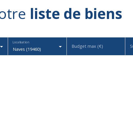
otre
liste de biens
Localisation
Budget max (€)
S
Naves (19460)