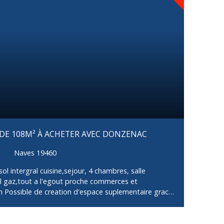
N DE 108M² À ACHETER AVEC DONZENAC
Naves 19460
 intergral cuisine,sejour, 4 chambres, salle
l gaz,tout a l'egout proche commerces et
on Possible de creation d'espace suplementaire grace
GENT COMMERCIAL JEAN LUC LECLERCQ RSAC
MAIL jean-luc. leclerc-coulier@orange. fr