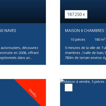
187 250
€
60 NAVES
MAISON 6 CHAMBRES 
10
pièces
180
m²
 autoroutiers, découvrez
5 minutes de la ville de T
nstruite en 2008, offrant
chambres ,1salle de bain,1
ceptionnels dans un
780m de terrain environ A
 serez séduits par une
PORTABLE 0669038496 /055
mmenses baies vitrées
cuisine ouverte, moderne et
pace convivial aux lignes
 magnifique suite
mettant une vie de plain-
Vendu
 aux enfants comprend trois
èce détente pouvant faire
Le sous-sol complète