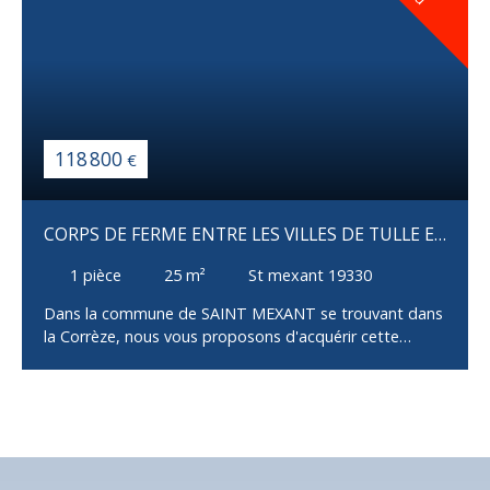
118 800
€
CORPS DE FERME ENTRE LES VILLES DE TULLE ET
BRIVE 118800 €
1
pièce
25
m²
St mexant 19330
Dans la commune de SAINT MEXANT se trouvant dans
la Corrèze, nous vous proposons d'acquérir cette
proprieté avec plusieurs batiments a renover un
mobilhome vous permettra de vous loger pendant les
travaux . Si vous travaillez à Tulle, sachez que cette
commune n'est qu'à 16 minutes. Si vous cherchez à
réaliser votre premier achat immobilier, n'hésitez pas à
visiter cette proprieté. Si vous souhaitez plus