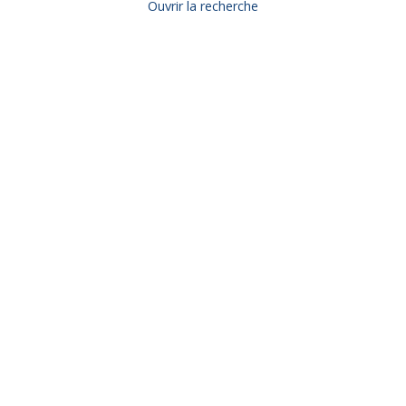
Ouvrir la recherche
Type d'offre
Vente
Type de bien
Maison
Localisation
Saint-Mexant (19330)
Budget max (€)
Surface min (m²)
Rechercher