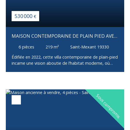
530 000
€
MAISON CONTEMPORAINE DE PLAIN PIED AVEC
PISCINE
6
pièces
219
m²
Saint-Mexant 19330
Édifiée en 2022, cette villa contemporaine de plain-pied
incarne une vision aboutie de l’habitat moderne, où
l’exigence architecturale rencontre le confort absolu.
Inspirée des villas du Sud, elle se distingue par la pureté
de ses lignes, la noblesse de ses matériaux et une
conception résolument tournée vers la lumière et les
espaces extérieurs. Secteur et emplacement Implantée
Sous compromis
sur la commune prisée de Saint-Mexant (19330) à 15
minutes de Malemort la propriété bénéficie d’un
environnement résidentiel confidentiel, empreint de
calme et de verdure. Sa situation offre un équilibre idéal
entre quiétude, proximité des commodités et