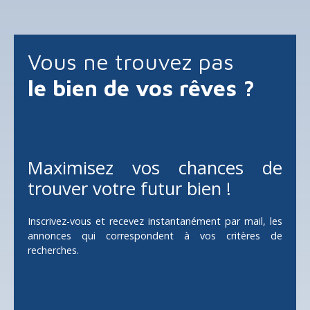
d'informations, entrez rapidement en contact avec
DONZENAC. L'espace intérieur mesurant 25m² est
composé d'une salle d'eau, un espace cuisine et une
chambre. Le logement s'accompagne de 7 Hectares de
Vous ne trouvez pas
terrain . egalement un etang d'environ 2000 m Prix :
118 800 €. AGENT COMMERCIAL JEAN LUC LECLERCQ
le bien de vos rêves ?
RSAC 315615625 TEL 0669038496 Mail jean-luc. leclerc-
coulier@orange. fr
Maximisez vos chances de
trouver votre futur bien !
Inscrivez-vous et recevez instantanément par mail, les
annonces qui correspondent à vos critères de
recherches.