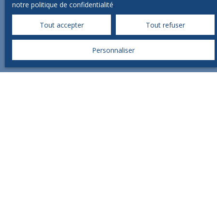
notre politique de confidentialité
.
Tout accepter
Tout refuser
Nous sommes présent sur les réseaux
Personnaliser
sociaux.
CONTACT IMMO
Vente appartement Brive-la-Gaillarde (19100)