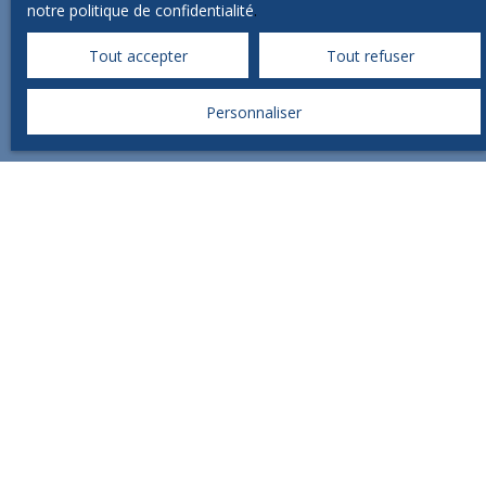
notre politique de confidentialité
.
Tout accepter
Tout refuser
Nous sommes présent sur les réseaux
Personnaliser
sociaux.
CONTACT IMMO
Vente appartement Brive-la-Gaillarde (19100)