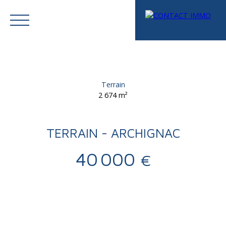
Menu
Terrain
2 674
m²
TERRAIN - ARCHIGNAC
40 000
€
Mes favoris
Espace vendeur
Estimation