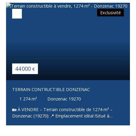
Exclusivité
44 000
€
TERRAIN CONTRUCTIBLE DONZENAC
1 274
m²
Donzenac 19270
🏡 À VENDRE – Terrain constructible de 1274 m² –
Donzenac (19270) 📍 Emplacement idéal !Situé à
Donzenac, charmante commune de Corrèze, ce terrain
de 1274 m² offre un cadre de vie paisible tout en étant
proche des commodités (commerces, écoles,