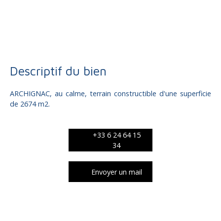
Vente
Terrain
Archignac 24590
Terrain constructible à vendre, 2674 m² - Archignac 24590
Descriptif du bien
ARCHIGNAC, au calme, terrain constructible d'une superficie
de 2674 m2.
+33 6 24 64 15
34
Envoyer un mail