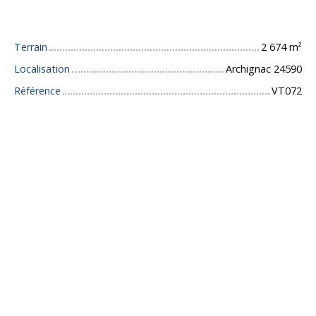
Caractéristiques techniques
Terrain
2 674
m²
Localisation
Archignac 24590
Référence
VT072