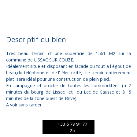
Terrain constructible à vendre, 1561 m² - Lissac-sur-Couze
19600
Descriptif du bien
Trés beau terrain d' une superficie de 1561 M2 sur la
commune de LISSAC SUR COUZE.
Idéalement situé et disposant en facade du tout a l égout,de
l eau,du téléphone et de l' électricité, ce terrain entiérement
plat sera idéal pour une construction de plein pied..
En campagne et proche de toutes les commoditées (à 2
minutes du bourg de Lissac et du Lac de Causse et à 5
minutes de la zone ouest de Brive).
A voir sans tarder ......
+33 6 79 91 77
25