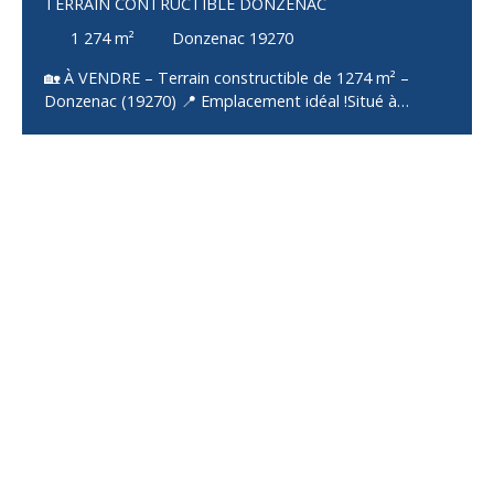
TERRAIN CONTRUCTIBLE DONZENAC
1 274
m²
Donzenac 19270
🏡 À VENDRE – Terrain constructible de 1274 m² –
Donzenac (19270) 📍 Emplacement idéal !Situé à
Donzenac, charmante commune de Corrèze, ce terrain
de 1274 m² offre un cadre de vie paisible tout en étant
proche des commodités (commerces, écoles,
services… accessibles rapidement). ✅ Les + du terrain :
Terrain plat : idéal pour tous vos projets de
constructionViabilisé : eau, électricité, télécoms
disponibles en bordureRaccordé au tout-à-l’égout : un
vrai plus pour faciliter vos démarchesEnvironnement
calme : parfait pour construire votre maison dans un
cadre serein📐 Une belle surface pour réaliser la maison
de vos rêves avec jardin, piscine, ou même un projet
familial ou locatif.