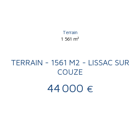
Terrain
1 561
m²
TERRAIN - 1561 M2 - LISSAC SUR
COUZE
44 000
€
Vente
Terrain
Lissac-sur-Couze 19600