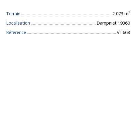
Terrain
2 073
m²
Localisation
Dampniat 19360
Référence
VT668