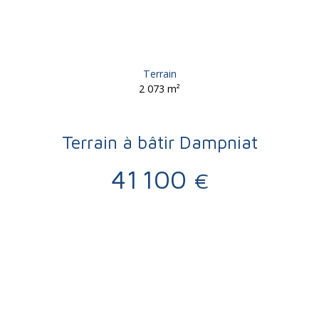
Terrain
2 073
m²
Terrain à bâtir Dampniat
41 100
€
Vente
Terrain
Dampniat 19360
Terrain constructible à vendre, 2073 m² - Dampniat 19360