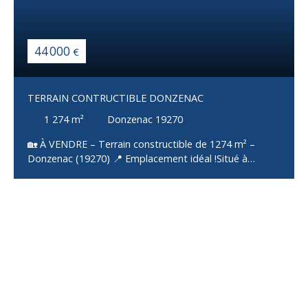
44 000
€
TERRAIN CONTRUCTIBLE DONZENAC
1 274
m²
Donzenac 19270
🏡 À VENDRE – Terrain constructible de 1274 m² –
Donzenac (19270) 📍 Emplacement idéal !Situé à
Donzenac, charmante commune de Corrèze, ce terrain
de 1274 m² offre un cadre de vie paisible tout en étant
proche des commodités (commerces, écoles,
services… accessibles rapidement). ✅ Les + du terrain :
Terrain plat : idéal pour tous vos projets de
constructionViabilisé : eau, électricité, télécoms
disponibles en bordureRaccordé au tout-à-l’égout : un
vrai plus pour faciliter vos démarchesEnvironnement
calme : parfait pour construire votre maison dans un
cadre serein📐 Une belle surface pour réaliser la maison