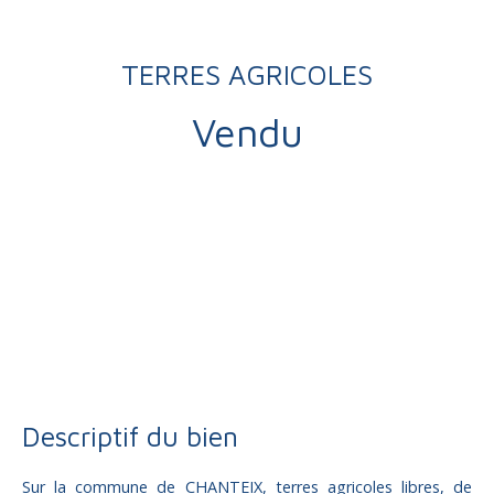
TERRES AGRICOLES
Vendu
Vente
Terrain
Chanteix 19330
Terrain agricole à vendre, 38683 m² - Chanteix 19330
Descriptif du bien
Sur la commune de CHANTEIX, terres agricoles libres, de