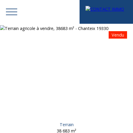
Vendu
Menu
Mes favoris
Espace vendeur
Estimation
Terrain
38 683
m²