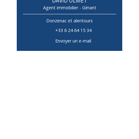
DAVID ULMET
Agent immobilier - Gérant
Donzenac et alentours
+33 6 24 64 15 34
Envoyer un e-mail