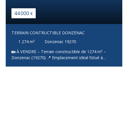
44 000
€
TERRAIN CONTRUCTIBLE DONZENAC
1 274
m²
Donzenac 19270
🏡 À VENDRE – Terrain constructible de 1274 m² –
Donzenac (19270) 📍 Emplacement idéal !Situé à
Donzenac, charmante commune de Corrèze, ce terrain
de 1274 m² offre un cadre de vie paisible tout en étant
proche des commodités (commerces, écoles,
services… accessibles rapidement). ✅ Les + du terrain :
Terrain plat : idéal pour tous vos projets de
constructionViabilisé : eau, électricité, télécoms
disponibles en bordureRaccordé au tout-à-l’égout : un
vrai plus pour faciliter vos démarchesEnvironnement
calme : parfait pour construire votre maison dans un
cadre serein📐 Une belle surface pour réaliser la maison
de vos rêves avec jardin, piscine, ou même un projet