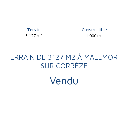
Terrain
Constructible
3 127
m²
1 000
m²
TERRAIN DE 3127 M2 À MALEMORT
SUR CORRÈZE
Vendu
Vente
Terrain
Malemort 19360