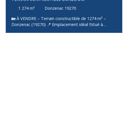
1 274
m²
Donzenac 19270
🏡 À VENDRE – Terrain constructible de 1274 m² –
Donzenac (19270) 📍 Emplacement idéal !Situé à
Donzenac, charmante commune de Corrèze, ce terrain
de 1274 m² offre un cadre de vie paisible tout en étant
proche des commodités (commerces, écoles,
services… accessibles rapidement). ✅ Les + du terrain :
Terrain plat : idéal pour tous vos projets de
constructionViabilisé : eau, électricité, télécoms
disponibles en bordureRaccordé au tout-à-l’égout : un
vrai plus pour faciliter vos démarchesEnvironnement
calme : parfait pour construire votre maison dans un
cadre serein📐 Une belle surface pour réaliser la maison
de vos rêves avec jardin, piscine, ou même un projet
familial ou locatif.