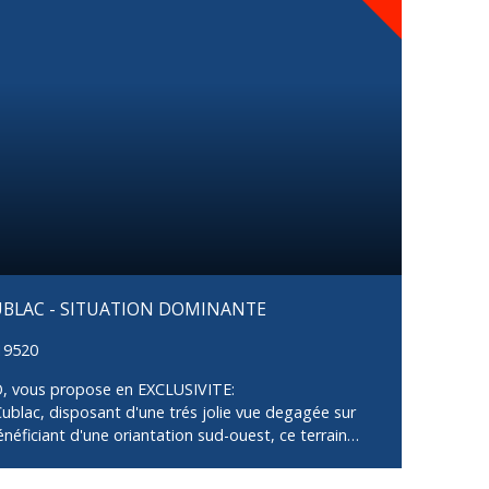
CUBLAC - SITUATION DOMINANTE
19520
 vous propose en EXCLUSIVITE:
ublac, disposant d'une trés jolie vue degagée sur
énéficiant d'une oriantation sud-ouest, ce terrain
M2 pourra acceuillr votre projet de maison
 ou semi enterrée.