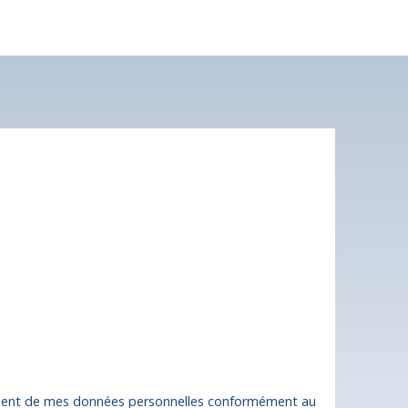
lle et assainissement collectif (tout à l' égout) longe
odités.
es.
est de Brive la Gaillarde.
 plus aucun bien
nt à votre recherche !
Nom
Email
Type de bien
Localisation
Terrain
Cublac (19520)
Surface min (m²)
tement de mes données personnelles conformément au