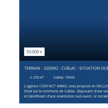
55 000
€
TERRAIN - 2255M2 - CUBLAC - SITUATION D
2 255
m²
Cublac 19520
L'agence CONTACT IMMO, vous propose en EXCLUS
Situé sur la commune de Cublac, disposant d'une vu
et bénéficiant d'une oriantation sud-ouest, ce terrai
M2 pourra acceuillr votre projet de maison individue
plein- pied.