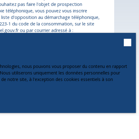
uhaitez pas faire l'objet de prospection
ie téléphonique, vous pouvez vous inscrire
a liste d'opposition au démarchage téléphonique,
 L223-1 du code de la consommation, sur le site
l.gouv.fr ou par courrier adressé à :
 Service Bloctel, CS 61311, 41013 BLOIS CEDEX.
 sur le traitement de vos données personnelles,
notre
politique de confidentialité
.
technologies, nous pouvons vous proposer du contenu en rapport
et. Nous utiliserons uniquement les données personnelles pour
e notre site, à l'exception des cookies essentiels à son
Recevoir des annonces