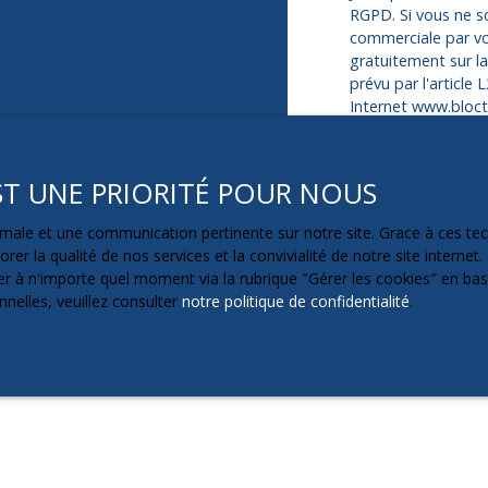
RGPD. Si vous ne so
commerciale par vo
gratuitement sur l
prévu par l'article
Internet www.blocte
Société Worldline,
EST UNE PRIORITÉ POUR NOUS
Pour en savoir plus
veuillez consulter 
ptimale et une communication pertinente sur notre site. Grace à ces 
rer la qualité de nos services et la convivialité de notre site intern
 à n'importe quel moment via la rubrique ″Gérer les cookies″ en bas d
nelles, veuillez consulter
notre politique de confidentialité
.