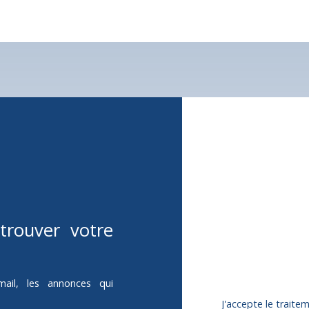
tif longe le terrain.
Eau, electricitée, gaz de vi
le terrain.
Proche de toutes les com
Ecole à moins de 2 minut
A 15 minutes de la zone ou
Ne manquez
corresponda
Prénom
Type d'offre
trouver votre
Vente
Budget max (€)
mail, les annonces qui
J'accepte le trai