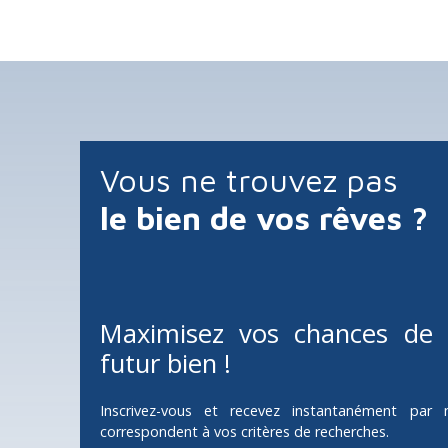
Eau, electricitée, gaz de ville et assainissement collec
Proche de toutes les comodités.
Ecole à moins de 2 minutes.
Vous ne trouvez pas
le bien de vos rêves ?
Maximisez vos chances de 
futur bien !
Inscrivez-vous et recevez instantanément par 
correspondent à vos critères de recherches.