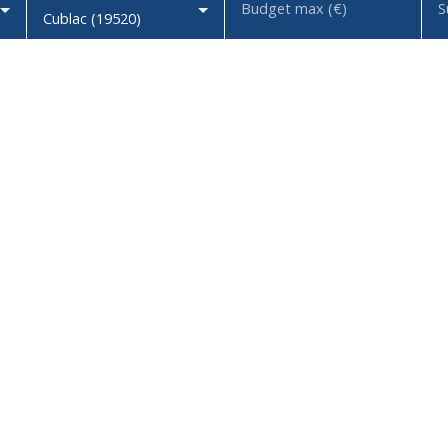
Budget max (€)
S
Cublac (19520)