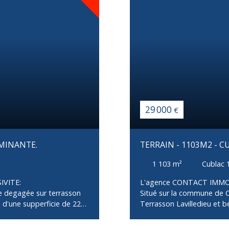
29 000
€
OMINANTE.
TERRAIN - 1103M2 - 
1 103
m²
Cublac 
IVITE:
L'agence CONTACT IMMO,
e degagée sur terrasson
Situé sur la commune de C
n d'une supperficie de 2255
Terrasson Lavilledieu et b
lle semi enterrée ou de
d'une supperficie de 1103
individuelle de plain- pied