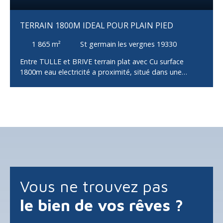
TERRAIN 1800M IDEAL POUR PLAIN PIED
1 865
m²
St germain les vergnes 19330
Entre TULLE et BRIVE terrain plat avec Cu surface
1800m eau electricité a proximité, situé dans une
impasse exposition sud. AGENT COMMERCIAL Jean luc
LECLERCQ RSAC 315615625 TEL 0669038496 MAIL
jean-luc. leclerc-coulier@orange. fr
Vous ne trouvez pas
le bien de vos rêves ?