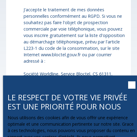
J'accepte le traitement de mes données
personnelles conformément au RGPD. Si vous ne
souhaitez pas faire l'objet de prospection
commerciale par voie téléphonique, vous pouvez
vous inscrire gratuitement sur la liste d'opposition
au démarchage téléphonique, prévu par l'article
L223-1 du code de la consommation, sur le site
Internet www.bloctel.gouv.fr ou par courrier
adressé à :
Société Worldline, Service Bloctel, CS 61311,
41013 BLOIS CEDEX.
Pour en savoir plus sur le traitement de vos
LE RESPECT DE VOTRE VIE PRIVÉE
données personnelles, veuillez consulter notre
EST UNE PRIORITÉ POUR NOUS
politique de confidentialité
.
Nous utilisons des cookies afin de vous offrir une expérience
optimale et une communication pertinente sur notre site. Grace
à ces technologies, nous pouvons vous proposer du contenu en
Recevoir des annonces
rapport avec vos centres d'intérêt. Ils nous permettent