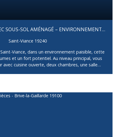
VEC SOUS-SOL AMÉNAGÉ – ENVIRONNEMENT
Saint-Viance 19240
Saint-Viance, dans un environnement paisible, cette
mes et un fort potentiel. Au niveau principal, vous
r avec cuisine ouverte, deux chambres, une salle
pendant. Le sous-sol complet, entièrement aménagé,
plémentaires, une pièce de vie, une salle d’eau, un
rant de nombreuses possibilités (espace
lémentaire, activité professionnelle, etc. ). À
 d’une agréable terrasse à l’arrière, sans vis-à-vis,
 détente, le tout sur un terrain d’environ 2000 m².
re verdoyant et potentiel d’aménagement : une
ille ou un projet de vie au vert. Des tassements
construction ont été constatés et ont engendré des
nt au niveau du sous-sol. Un expert est intervenu afin
bien est vendu en l'état, en toute transparence, et le