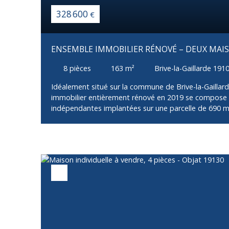
328 600
€
ENSEMBLE IMMOBILIER RÉNOVÉ – DEUX MA
– BRIVE-LA-GAILLARDE
8
pièces
163
m²
Brive-la-Gaillarde 191
Idéalement situé sur la commune de Brive-la-Gaillar
immobilier entièrement rénové en 2019 se compose
indépendantes implantées sur une parcelle de 690 m² 
aucun travaux à prévoir. La maison principale, d'envi
une cuisine aménagée et équipée ouvrant sur une te
chambres et une salle d'eau avec WC. Son sous-sol
comprend un grand dressing, un bureau, une vaste 
faire office de chambre ou de suite parentale avec sa
buanderie. Un garage complète ce bien. En façade, 
pierre, couverte en ardoise, développe environ 63 m²
salon, d'une cuisine, d'une chambre et d'une salle d
dispose d'une pièce supplémentaire pouvant servir 
ainsi que d'un grand garage. Une terrasse vient comp
ensemble se distingue par la qualité de sa rénovatio