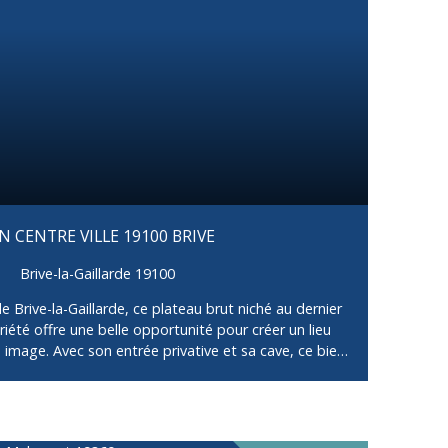
 que les informations complémentaires sont
 CENTRE VILLE 19100 BRIVE
Brive-la-Gaillarde 19100
 de Brive-la-Gaillarde, ce plateau brut niché au dernier
iété offre une belle opportunité pour créer un lieu
 image. Avec son entrée privative et sa cave, ce bien
che pour imaginer un intérieur sur mesure : loft
eureux ou espace de vie atypique… tout est
me et emplacement central viennent compléter le
déal pour les amateurs de rénovation ou les