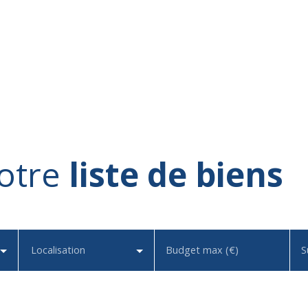
otre
liste de biens
Localisation
Budget max (€)
S