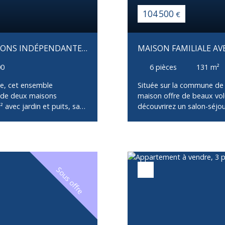
104 500
€
ISONS INDÉPENDANTES
MAISON FAMILIALE A
CALME
00
6
pièces
131
m²
de, cet ensemble
Située sur la commune de 
 de deux maisons
maison offre de beaux volu
avec jardin et puits, sans
découvrirez un salon-séjou
ron 100 m², offre un salon,
d’eau ainsi qu’un WC indé
rrasse de 25 m², deux
propose deux chambres sup
 entièrement aménagé
WC ainsi qu’une cave, off
pièce de 27 m² pouvant
indépendant, logement comp
 salle d'eau privative, une
l’extérieur, vous profiterez
la seconde maison en
idéale pour vos moments de
Sous offre
. Elle se compose d'un
Environnement calme, cad
'eau avec WC. Son sous-sol
maison idéale pour une fam
de chambre ou de bureau,
structurels datant de la 
léter l'ensemble. Cet
fissurations, principaleme
n, son excellente
d'évaluer la situation. Le 