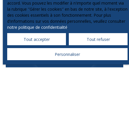
accord. Vous pouvez les modifier à n'importe quel moment via
la rubrique ″Gérer les cookies″ en bas de notre site, à l'exception
des cookies essentiels à son fonctionnement. Pour plus
d'informations sur vos données personnelles, veuillez consulter
notre politique de confidentialité
.
Tout accepter
Tout refuser
Personnaliser
CHRYSTELE CASTERA
Négociatrice Immobilière
+33 6 23 51 74 30
Envoyer un e-mail