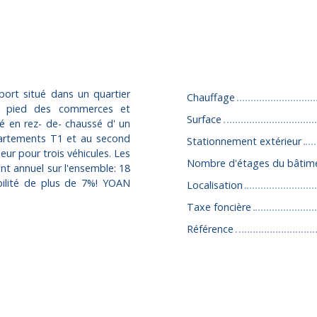
Caractéristiques
ort situé dans un quartier
Chauffage
 à pied des commerces et
Surface
sé en rez- de- chaussé d' un
artements T1 et au second
Stationnement extérieur
ur pour trois véhicules. Les
Nombre d'étages du bâtim
t annuel sur l'ensemble: 18
bilité de plus de 7%! YOAN
Localisation
Taxe foncière
Référence