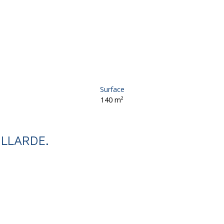
Surface
140
m²
ILLARDE.
dre, 140 m² - Brive-la-Gaillarde 19100