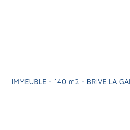
IMMEUBLE - 140 m2 - BRIVE LA GA
Retour
Vente
Immeuble
Brive-la-Gaillarde 19100
Immeuble à ven