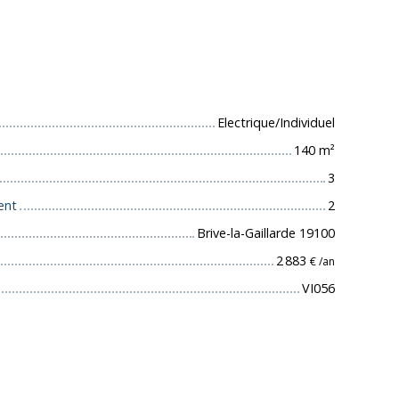
 techniques
Electrique/Individuel
140
m²
3
ent
2
Brive-la-Gaillarde 19100
2 883
€ /an
VI056