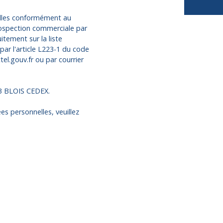
elles conformément au
rospection commerciale par
itement sur la liste
ar l'article L223-1 du code
el.gouv.fr ou par courrier
13 BLOIS CEDEX.
es personnelles, veuillez