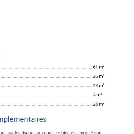
s
61 m²
26 m²
23 m²
4 m²
26 m²
mplémentaires
ons sur les risques auxquels ce bien est exposé sont