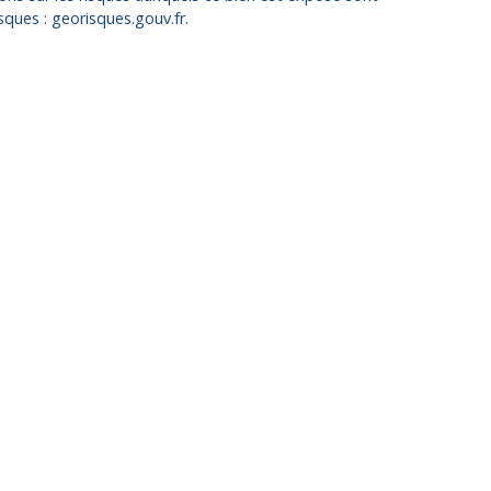
isques : georisques.gouv.fr.