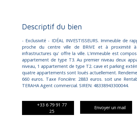
Descriptif du bien
- Exclusivité - IDÉAL INVESTISSEURS. Immeuble de rapp
proche du centre ville de BRIVE et à proximité
infrastructures qu' offre la ville. L'immeuble est compo
appartement de type T3. Au premier niveau deux app
niveau, 1 appartement de type T2. cave et parking extérie
quatre appartements sont loués actuellement. Rendemen
660 euros. Taxe Foncière: 2883 euros. soit une Renta
TERAHA Agent commercial. SIREN: 48338943300044.
+33 6 79 91 77
Envoyer un mail
25