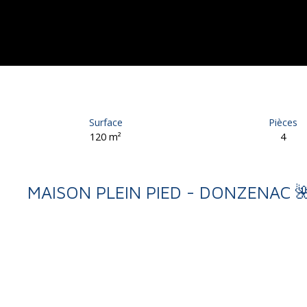
Surface
Pièces
120
m²
4
MAISON PLEIN PIED - DONZENAC 
Retour
Vente
Maison
Donzenac 19270
Maison individuelle à ve