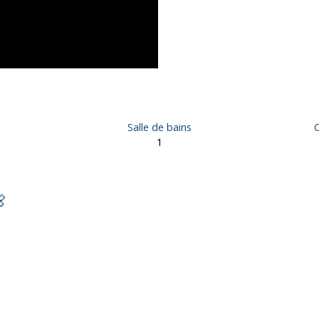
Salle de bains
C
1

ndre, 4 pièces - Donzenac 19270