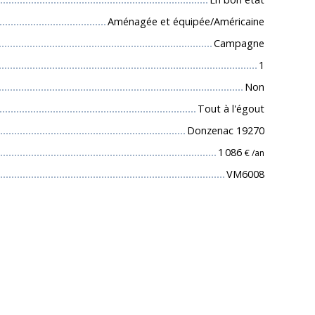
Aménagée et équipée/Américaine
Campagne
1
Non
Tout à l'égout
Donzenac 19270
1 086
€ /an
VM6008