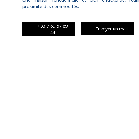
proximité des commodités.
+33 7 69 57 89
Envoyer un mail
44