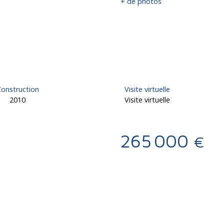
+ de photos
onstruction
Visite virtuelle
2010
Visite virtuelle
265 000
€
Calculatrice
Ajouter aux favoris
Imprimer