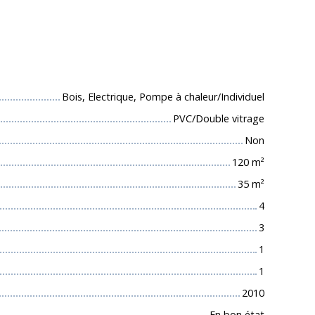
 techniques
Bois, Electrique, Pompe à chaleur/Individuel
PVC/Double vitrage
Non
120
m²
35
m²
4
3
1
1
2010
En bon état