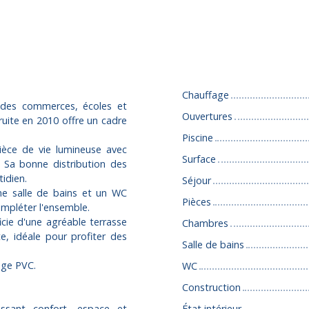
Caractéristiques
Chauffage
 des commerces, écoles et
Ouvertures
uite en 2010 offre un cadre
Piscine
ièce de vie lumineuse avec
Surface
 Sa bonne distribution des
tidien.
Séjour
ne salle de bains et un WC
Pièces
ompléter l'ensemble.
icie d'une agréable terrasse
Chambres
, idéale pour profiter des
Salle de bains
age PVC.
WC
Construction
issant confort, espace et
État intérieur