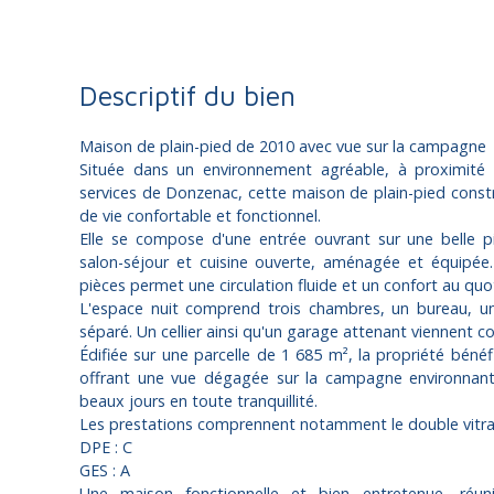
Descriptif du bien
Maison de plain-pied de 2010 avec vue sur la campagne
Située dans un environnement agréable, à proximité
services de Donzenac, cette maison de plain-pied constr
de vie confortable et fonctionnel.
Elle se compose d'une entrée ouvrant sur une belle p
salon-séjour et cuisine ouverte, aménagée et équipée.
pièces permet une circulation fluide et un confort au quo
L'espace nuit comprend trois chambres, un bureau, u
séparé. Un cellier ainsi qu'un garage attenant viennent c
Édifiée sur une parcelle de 1 685 m², la propriété bénéf
offrant une vue dégagée sur la campagne environnante
beaux jours en toute tranquillité.
Les prestations comprennent notamment le double vitr
DPE : C
GES : A
Une maison fonctionnelle et bien entretenue, réun