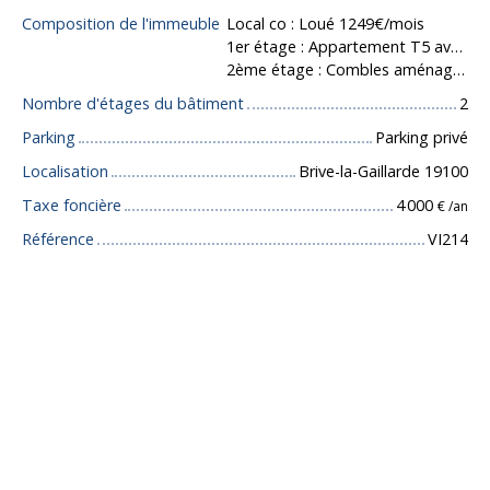
Composition de l'immeuble
Local co : Loué 1249€/mois
1er étage : Appartement T5 avec deux places de parking privative, terrasse et jardin.
2ème étage : Combles aménagés en deux logements (studio/T2).
Nombre d'étages du bâtiment
2
Parking
Parking privé
Localisation
Brive-la-Gaillarde 19100
Taxe foncière
4 000
€ /an
Référence
VI214