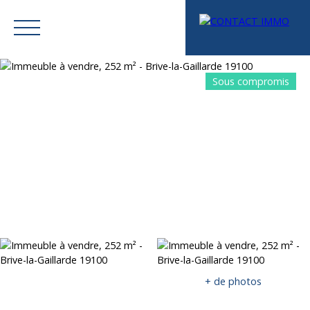
Sous compromis
Menu
Mes favoris
Espace vendeur
Estimation
+ de photos