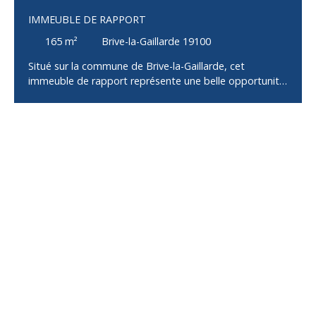
IMMEUBLE DE RAPPORT
165
m²
Brive-la-Gaillarde 19100
Situé sur la commune de Brive-la-Gaillarde, cet
immeuble de rapport représente une belle opportunité
pour un investissement patrimonial de qualité. Édifié
sur plusieurs niveaux, il se compose de trois logements
indépendants, alliant fonctionnalité et confort. Au rez-
de-chaussée, un appartement Type 2 offre une entrée
desservant une cuisine, un séjour agréable ainsi qu’une
salle d’eau avec WC et une chambre. Le premier étage
accueille un appartement Type 3 lumineux, composé
d’une entrée, d’une cuisine ouverte sur le séjour avec un
accès direct à une terrasse et au jardin, de deux
chambres et d’une salle d’eau avec WC. Ce logement
bénéficie également d’un garage et d’une cave,
apportant un véritable atout supplémentaire. Au
dernier étage, un appartement Type 3 propose une
cuisine équipée ouverte sur le séjour, prolongée par un
balcon, deux chambres, une salle d’eau ainsi qu’un WC