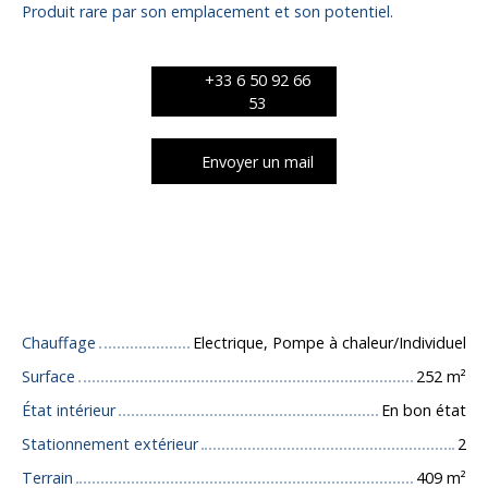
Produit rare par son emplacement et son potentiel.
+33 6 50 92 66
53
Envoyer un mail
Caractéristiques techniques
Chauffage
Electrique, Pompe à chaleur/Individuel
Surface
252
m²
État intérieur
En bon état
Stationnement extérieur
2
Terrain
409
m²