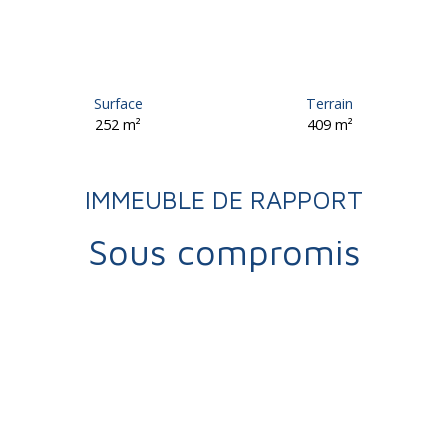
Surface
Terrain
252
m²
409
m²
IMMEUBLE DE RAPPORT
Sous compromis
Vente
Immeuble
Brive-la-Gaillarde 19100
Immeuble à vendre, 252 m² - Brive-la-Gaillarde 19100